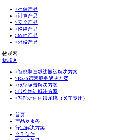
>存储产品
>计算产品
>安全产品
>网络产品
>软件产品
>外设产品
物联网
物联网
>智能制造线边搬运解决方案
>RaaS运营服务解决方案
>低空场景解决方案
>低空培训解决方案
>智能标识识读系统（叉车专用）
首页
产品及服务
行业解决方案
合作伙伴