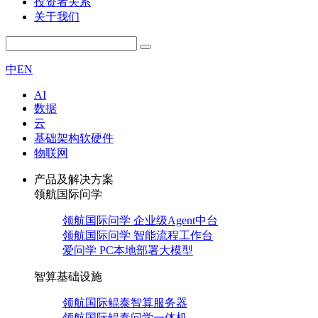
投资者关系
关于我们
中
EN
AI
数据
云
基础架构软硬件
物联网
产品及解决方案
领航国际问学
领航国际问学 企业级Agent中台
领航国际问学 智能流程工作台
爱问学 PC本地部署大模型
智算基础设施
领航国际鲲泰智算服务器
领航国际鲲泰问学一体机